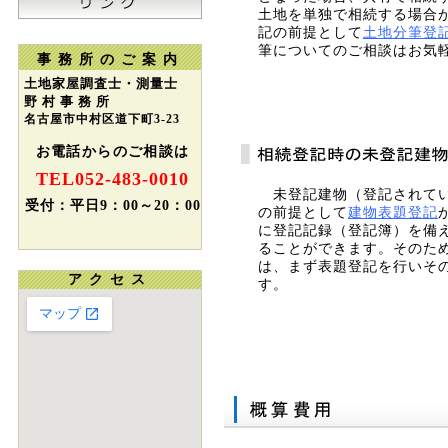
土地を単独で相続する場合
記の前提として
土地分筆登
筆についてのご相談はお気
事務所のご案内
土地家屋調査士・測量士
野 村 事 務 所
名古屋市中村区道下町3-23
お電話からのご相談は
TEL052-483-0010
未登記建物（登記されてい
受付：
平日
9：00～20：00
の前提として
建物表題登記
に登記記録（登記簿）を備
ることができます。そのた
は、まず表題登記を行いそ
アクセス
す。